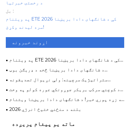
د رخصتۍ خبرتیا
بل :
په ویتنام ETE 2026 کې د شانګهای دادا بریښنا
سره لیدنه وکړئ!
اړوند خبرونه
په ویتنام ETE 2026 کې د شانګهای دادا بریښنا
سره لیدنه وکړئ!
د شانګهای دادا بریښنا څخه د ډریګن بوټ
فستیوال د رخصتۍ خبرتیا
ستراتیژیک سرچینه: ولې نړیوال تصدیقونه
(KEMA, ASTA) ستاسو د راتلونکي زیربنا پروژې
د کوچني سرکټ بریکر جوړونکي غوره کولو په وخت
لپاره مهم دي
کې د څه لپاره وګورئ؟
په زړه پوري خبر! د شانګهای دادا بریښنا ویتنام
ته روانه ده!
بلنه د منځني ختیځ انرژي 2026
ماته یو پیغام پریږده