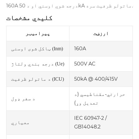
160A درجه شوي اوسني او د 50kA ماتولو ظرفیت سره.
کلیدي مشخصات
ارزښت
پیرامیټر
160A
ټاکل شوی اوسنی (Inm)
500V AC
درجه بندي ولتاژ (Ue)
50kA @ 400/415V
د ماتولو ظرفیت (ICU)
حرارتي-مقناطيسي (د
د سفر ډول
تعديل وړ)
IEC 60947-2 /
معیاري
GB14048.2