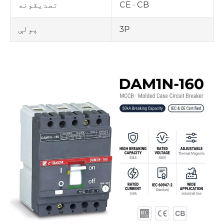
CE · CB
تصدیقونه
3P
پولې