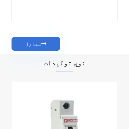
سپارل

نوي تولیدات