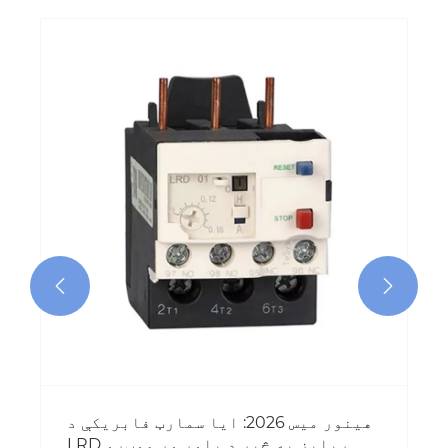


هینور میس 2026: ایا سمارټ فابریکې د
LRD ریلیز په څیر د باور وړ موټرو