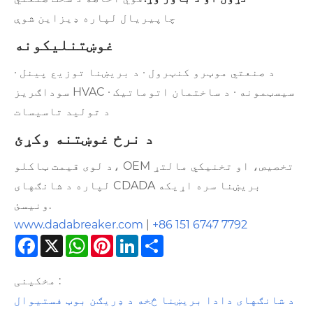
چاپیریال لپاره ډیزاین شوې
غوښتنلیکونه
د صنعتي موټرو کنټرول · د بریښنا توزیع پینل ·
سوداګریز HVAC سیسټمونه · د ساختمان اتوماتیک ·
د تولید تاسیسات
د نرخ غوښتنه وکړئ
د لوی قیمت ټاکلو، OEM تخصیص، او تخنیکي مالتړ
لپاره د شانګهای CDADA بریښنا سره اړیکه
ونیسئ.
www.dadabreaker.com
|
+86 151 6747 7792
Facebook
X
WhatsApp
Pinterest
LinkedIn
Share
مخکینی :
د شانګهای دادا بریښنا څخه د ډریګن بوټ فستیوال