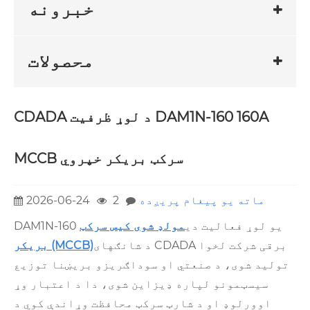
خبرونه
محصولات
CDADA د لوړ ظرفیت DAM1N-160 160A
MCCB سرکټ بریکر خپروي
ماته یو پیغام پریږده
2
2026-06-24
DAM1N-160 یو لوړ فعالیت دی
مولډ شوی کیس سرکټ
د شانګهای CDADA برقی شرکت لخوا
بریکر (MCCB)
تولید شوی، د صنعتي او سوداګریزو بریښنا توزیع
سیسټمونو لپاره ډیزاین شوی، دا د اعتبار وړ
اوورلوډ او د شارټ سرکټ محافظت وړاندې کوي د