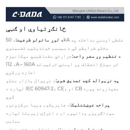
ځانګړتیاوې او ګټې
د لوړ ماتولو ظرفیت:
د 50kA غلطی اوسنی مداخله په
سختو شرایطو کې د سیسټم خوندیتوب تضمینوي
د تنظیم وړ سفر واحد:
حرارتي مقناطیسي میکانیزم
د 112A – 160A تر مینځ انعطاف وړ اوسني ترتیب ته
اجازه ورکوي
په نړیواله کچه تصدیق شوی:
د نړیوال بازار منلو
لپاره د IEC 60947-2، CE، او CB معیارونه پوره
کوي
پراخه غوښتنلیک:
د فابریکو، ډیټا مرکزونو،
سوداګریزو ودانیو، او د انرژۍ زیربنا لپاره
مناسب
تړون او د باور وړ:
قوي احاطه د سخت صنعتي