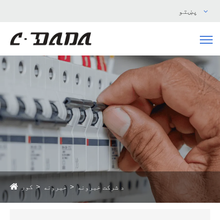
پښتو
کور
د شرکت خبرونه
خبرونه