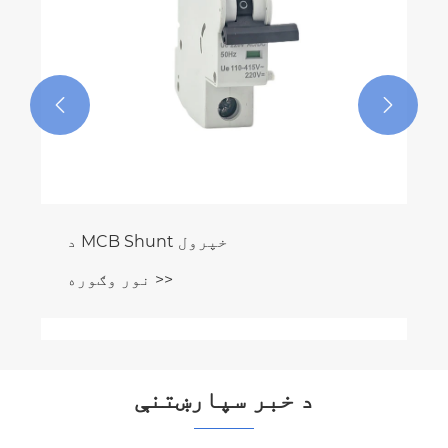


د MCB Shunt خپرول
نور وګوره >>
د خبر سپارښتنې