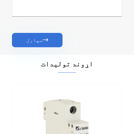
سپارل

اړوند توليدات