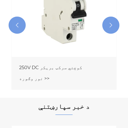


250V DC کوچني سرکټ بریکر
نور وګوره >>
د خبر سپارښتنې