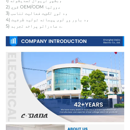
1) بشپړ نړیوال تصدیقونه،
2) قوي OEM/ODM وړتیا،
3) د لوړ لګښت فعالیت تناسب،
4) د باور وړ لوی پیمانه تولید ظرفیت،
5) د صادراتو پراخه تجربه.