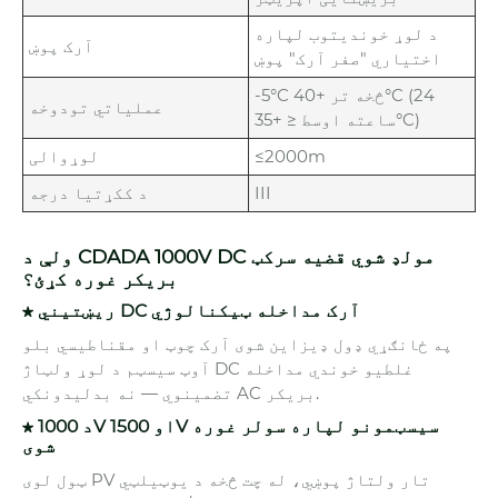
د لوړ خوندیتوب لپاره
آرک پوښ
اختیاري "صفر آرک" پوښ
-5°C څخه تر +40°C (24
عملیاتي تودوخه
ساعته اوسط ≤ +35°C)
≤2000m
لوړوالی
III
د ککړتیا درجه
ولې د CDADA 1000V DC مولډ شوي قضیه سرکټ
بریکر غوره کړئ؟
★ ریښتیني DC آرک مداخله ټیکنالوژي
په ځانګړي ډول ډیزاین شوی آرک چوټ او مقناطیسي بلو
آوټ سیسټم د لوړ ولټاژ DC غلطیو خوندي مداخله
تضمینوي — نه بدلیدونکي AC بریکر.
★ د 1000V او 1500V سیسټمونو لپاره سولر غوره
شوی
ټول لوی PV تار ولتاژ پوښي، له چت څخه د یوټیلټي