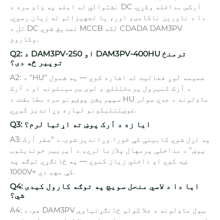
نشتوالي له امله په ډاډ سره د DC آرکس مداخله وکړي.
دا د ناورین ناکامۍ، اور، یا تجهیزاتو ته زیان رسوي.
تل د DC تصدیق شوي MCCB لکه CDADA DAM3PV
وکاروئ.
Q2: د DAM3PV-250 او DAM3PV-400HU ترمنځ
توپیر څه دی؟
A2: د "HU" ضمیمه لوړ فعالیت ته اشاره کوي — په شمول
د آرک کنټرول پرمختللي ، لوی ټرمینلونه او د آرک
سپپریشن پوښونو سره مطابقت. د HU ماډلونه د جدي سولر
غوښتنلیکونو لپاره وړاندیز کیږي.
Q3: ایا زه د آرک پوښ ته اړتیا لرم؟
A3: په تړل شوي کابینې کې خورا وړاندیز شوی. د "صفر آرک
پوښ" د مداخلې پرمهال پلازما لري، د آپریټر خوندیتوب
ښه کوي او داخلي زیان کموي — په ځانګړي توګه په
1000V+ کې مهم دي.
Q4: ایا دا د لاسي منحل سویچ په توګه کارول کیدی
شي؟
A4: هو. د DAM3PV ټول ماډلونه د جلا کولو ځانګړتیاوې