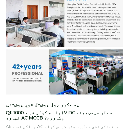
په مکرر ډول پوښتل شوي پوښتنې
Q1: ایا زه کولی شم د 1000V DC سولر سیسټمونو
لپاره AC MCCB وکاروم؟
A1: بالکل نه. د AC ماتونکي نشي کولی د صفر کراس کولو