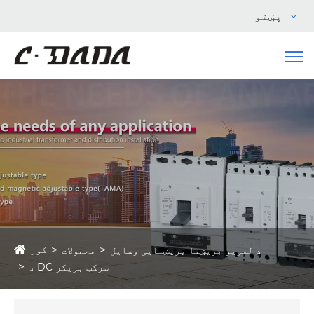
پښتو
کور
د لمریز بریښنا بریښنایی وسایل
محصولات
د DC سرکټ بریکر