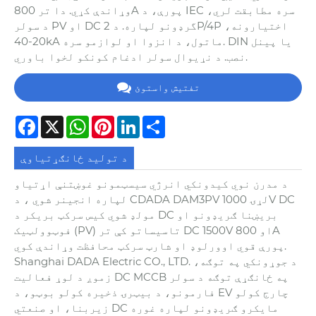
وړاندې کړي. دا تر 800A پورې، د IEC سره مطابقت لري،
د سولر PV او DC گرډونو لپاره. د 2P/4P اختیارونه،
20-40kA ماتول، د انزوا او لوازمو سره. DIN یا پینل
نصب. د نړیوال سولر ادغام کونکو لخوا باوري.
تفتیش واستوئ
Facebook
X
WhatsApp
Pinterest
LinkedIn
Share
د تولید ځانګړتیاوې
د مدرن نوي کیدونکي انرژي سیسټمونو غوښتنې اړتیاو
لپاره انجینر شوي ، د CDADA DAM3PV لړۍ 1000V DC
مولډ شوي کیس سرکټ بریکر د DC بریښنا ګریډونو او
فوټوولټیک (PV) تاسیساتو کې تر DC 1500V او 800A
پورې قوي اوورلوډ او شارټ سرکټ محافظت وړاندې کوي.
Shanghai DADA Electric CO., LTD. د جوړونکي په توګه،
زموږ د لوړ فعالیت DC MCCB په ځانګړې توګه د سولر
فارمونو، د بیټرۍ ذخیره کولو بوټو، د EV چارج کولو
زیربنا، او صنعتي DC مایکرو ګریډونو لپاره غوره