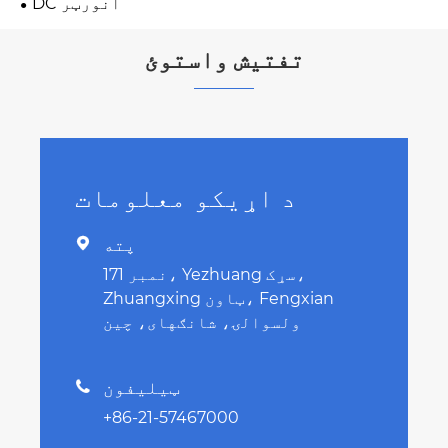
DC انورټر
تفتیش واستوئ
د اړیکو معلومات
پته

نمبر 171، Yezhuang سړک،
Zhuangxing ټاون، Fengxian
ولسوالۍ، شانګهای، چین
ټیلیفون

+86-21-57467000