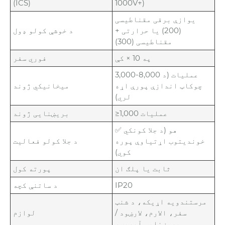
(ICS)
1000V+)
یوازې برقی مقناطیسی
(200) یا حرارتی +
د خوشې کولو ډول
مقناطیسی (300)
په 10 × کې
فوري سفر
3,000-8,000 عملیات (د
چوکاټ اندازې پورې اړه
میخانیکي ژوند
لري)
≥1,000 عملیات
بریښنایی ژوند
✅ هو (د جلا کونکي
خوندیتوب اړتیاوې پوره
د جلا کولو فعالیت
کوي)
ثابت یا پلګ ان
پورته کول
IP20
د ساتنې کچه
مرستندویه اړیکه، د شنټ
سفر، الارم، لارښود /
لوازم
بریښنایی آپریټر