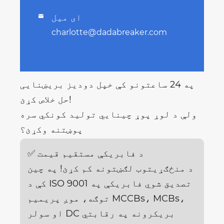
ای میل

charlotte@dadabreaker.com
په 24 ساعتونو کې خپل دودیز بریښنایی
حل خلاص کړئ!
ولې د لوړ پوړ چینایي تولید کونکي سره
پوښتنه وکړئ؟
✅ د فابریکې مستقیم قیمت
د منځګړیتوب لګښتونه کم کړئ! په چین
کې د ISO 9001 تصدیق شوي فابریکې په
توګه، موږ پریمیم MCCBs، MCBs،
او سولر DC بریکرونه په رقابتي