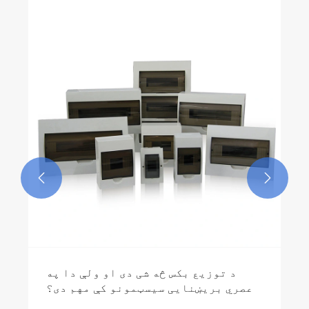
ولې موډلر تماس کونکی په عصري
بریښنایی کنټرول سیسټمونو کې لازمي
کیږي؟
نور وګوره >>

