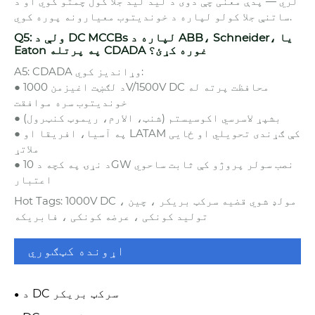
لري — پدې معنی چې دوی د لید لید جلا کول چمتو کوي او د
ساتنې جلا کولو لپاره د خوندیتوب معیارونه پوره کوي.
Q5: ولې د DC MCCBs لپاره د ABB، Schneider، یا
Eaton په پرتله CDADA غوره کړئ؟
A5: CDADA وړاندیز کوي:
● د لګښت اغیزمن 1000V/1500V DC محافظت پرته له
خوندیتوب سره موافقت
● بشپړ لاسرسي اکوسیستم (شنټ، الارم، ریموټ کنټرول)
● په آسیا، افریقا او LATAM کې ګړندی تحویلي او ځایی
ملاتړ
● د نړۍ په کچه د 10GW نصب سولر پروژو کې ثابت ساحوي
اعتبار
Hot Tags: 1000V DC مولډ شوي قضیه سرکټ بریکر ، چین ،
تولید کونکی ، عرضه کونکی ، فابریکه
اړونده کټګوري
د DC سرکټ بریکر