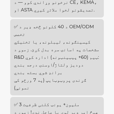
نرخونو وړاندې کوو — د CE، KEMA،
او ASTA تصدیقونو لخوا ملاتړ کیږي.
✅ د 40 کلونو څخه ډیر د OEM/ODM
تخصص
کیسینګونه، لیبلونه، یا تخنیکي
مشخصات په اسانۍ سره بدل کړئ. زموږ د
R&D ټیم (60+ پیټینټونه) اداره کوي:
دودیز ولتاژ/اوسنۍ درجه بندي
برانډ شوي بسته بندي
ګړندی پروټوټایپ (په 7 ورځو کې
نمونې)
✅ 3 ملیون+ یونټ کلنی ظرفیت
هیڅ امر ډیر لوی یا عاجل ندی! زموږ د