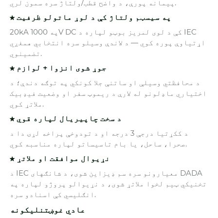
پیمانه پورې، د واضح قطب/ولتاژ سره سمون لري.
★ په سیسټم ولتاژ کې د لوړ ماتولو ظرفیت
20kA په 1000V DC کې د لوی لمریز بوټو لپاره د IEC
اړتیاوې پوره کوي — د لاندې وسیلو سره انتخابي همغږي
تضمینوي.
★ جوړ شوی انزوا + لوازم
د محافظتي وسیلې او ساتنې جلا کونکي په توګه دندې؛ د
اختیاري ماډلونو له لارې د ریموټ سفر او وضعیت فیډبیک
ملاتړ کوي.
★ د سخت چاپیریال لپاره قوي
د ککړتیا درجې 3 درجه او د تودوخې پراخه لړۍ دا د
صحرا، ساحل، یا بام تاسیساتو لپاره مناسبه کوي.
★ نړیوال موافقت او ملاتړ
د IEC معیارونو سره سم ډیزاین شوی، د شانګهای DADA
تخنیکي ټیم لخوا ملاتړ شوی، د نړیوالو پروژو لپاره په
انګلیسي کې اسنادو سره.
عادي غوښتنلیکونه