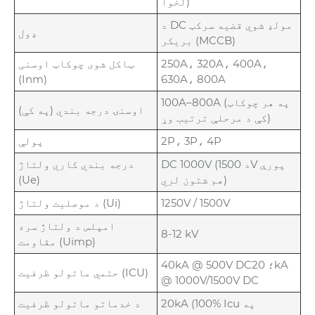
لخوا)
د DC مولډ شوي قضیه سرکټ
ډول
بریکر (MCCB)
250A، 320A، 400A،
ټاکل شوی چوکاټ اوسنی
(Inm)
630A، 800A
100A–800A (په هر چوکاټ
اوسنۍ درجه بندي (په کې)
کې د مرحلې ترتیب وړ)
2P، 3P، 4P
پولې
DC 1000V (د 1500V پورې
درجه بندي کاري ولتاژ
هم شتون لري)
(Ue)
1250V / 1500V
د موصلیت ولتاژ (Ui)
امپلس د ولتاژ سره
8-12 kV
مقاومت (Uimp)
40kA @ 500V DC؛ 20kA
حتمي ماتولو ظرفیت (ICU)
@ 1000V/1500V DC
20kA (100% Icu په
د خدماتو ماتولو ظرفیت