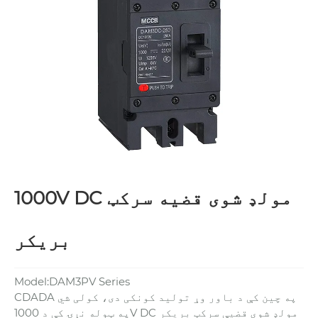
1000V DC مولډ شوی قضیه سرکټ
بریکر
Model:DAM3PV Series
CDADA په چین کې د باور وړ تولید کونکی دی، کولی شي
په ټوله نړۍ کې د 1000V DC مولډ شوي قضیې سرکټ بریکر