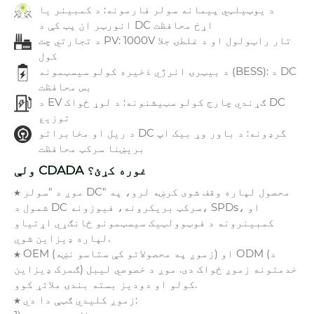
د یوټیلټي پیمانه سولر فارمونه: د کمبینر یا
انورټر ان پټ کې د DC اړخ محافظت
د تجارتي چت PV: 1000V تار راټولول او د غلطۍ جلا
کول
د بیټرۍ انرژي ذخیره کولو سیسټمونه (BESS): د DC
بس محافظت
د EV ګړندي چارج کولو سټیشنونه: د لوړ ځواک DC
توزیع
د ریل او مخابراتو DC گرډونه: د باور وړ بیک اپ
بریښنا سرکټ محافظت
ولې CDADA غوره کړئ؟
★ موږ د "سولر DC" محصول لپاره وقف شوی کرښه لرو، په
شمول د DC سرکټ بریکرونه، فیوزونه، SPDs، او
کمبینرونه د فوټوولټیک سیسټمونو ځانګړي اړتیاو
لپاره ډیزاین شوي.
★ OEM (زموږ په محصولاتو کې ستاسو نښه) او ODM (د
ګمرک ډیزاین) خدمتونه زموږ ځواک دی. موږ د خصوصي لیبل
کولو او دودیز بسته بندۍ ملاتړ کوو.
★ زموږ کلیدي ګټې دا دي: