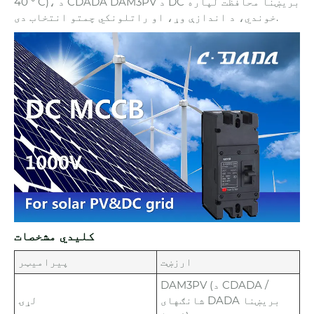
40 ° C)، د CDADA DAM3PV د DC بریښنا محافظت لپاره
خوندي، د اندازې وړ، او راتلونکي چمتو انتخاب دی.
کلیدي مشخصات
ارزښت
پیرامیټر
DAM3PV (د CDADA /
شانګهای DADA بریښنا
لړۍ