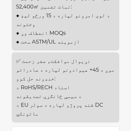
52,400㎡ نبات تضمین:
◆ د لوی امرونو لپاره د 15 ورځو لیډ
وختونه
◆ انعطاف وړ MOQs
◆ سخت ASTM/UL ازموینه
✅ نړیوال موافقت، صفر زحمت
موږ د 45+ هیوادونو لپاره د صادراتو
خنډونه حل کوو:
د RoHS/RECH اسناد
د سیمې ځانګړي تصدیقونه
د EU شنه پروژو لپاره د سولر DC
ماتونکي