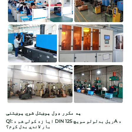
په مکرر ډول پوښتل شوي پوښتنې
Q1: ایا زه کولی شم د DIN ریل بدلولو سویچ 125A د
بار لاندې بدل کړم؟