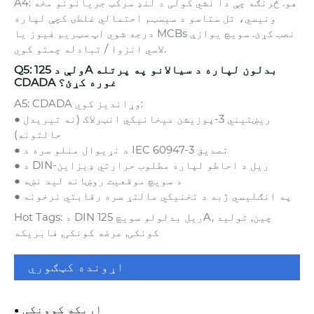
A4: هو. څرنګه چې دا نشي کولی د لنډ سرکټ جریانونو مخه
ونیسي، تل ستاسو د سیسټم احتمالي غلطۍ کچې لپاره
درجه شوي اپ سټریم فیوز یا MCBs نصب کړئ. سویچ یوازې
لاسي انزوا / تبادله چمتو کوي.
Q5: ولې د 125A بدلون لپاره د سیالانو په پرتله
CDADA غوره کړئ؟
A5: CDADA وړاندیز کوي:
● ریښتیني 3-پوزیشن میخانیکي انټرلاک (نه تیریدل
حالتونه)
● د نړیوال منلو سره د IEC 60947-3 تصدیق
● د DIN-ریل د احاطو لپاره مطلوب حرارتي ډیزاین
● د سویچ موقعیت روښانه لید نښه
● په انګلیسي ژبه د تخنیکي مالتړ سره رقابتي نرخونه
Hot Tags: د DIN ریل بدلولو سویچ 125A, چین, تولید
کونکی, عرضه کونکی, فابریکه
اړونده کټګوري
اړیکه کوونکی