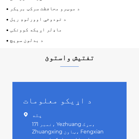
د موټرو محافظت سرکټ بریکر
د تودوخې اوورلوډ ریل
ماډلر اړیکه کوونکی
د بدلون سویچ
تفتیش واستوئ
د اړیکو معلومات
پته

نمبر 171، Yezhuang سړک،
Zhuangxing ټاون، Fengxian