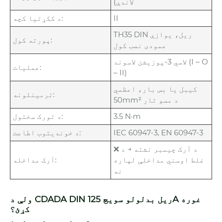
لاندې)
II
د ککړتیا کچه:
TH35 DIN ریل، یوازې
پورته کول:
عمودی نصب کول
لاسي 3-پوزیشن لاسوند (I – O
عملیات:
– II)
کیبل یا بس بار، اعظمي
ترمینلونه:
50mm² د مسو تار
3.5 N·m
د تورک سختول:
IEC 60947-3, EN 60947-3
د خوندیتوب اطاعت:
❌ د آرک چیمبر نشته → د
غلط اوسني مداخلې لپاره
آرک مداخله:
نه
ولې د CDADA DIN ریل بدلولو سویچ 125A غوره
کړئ؟