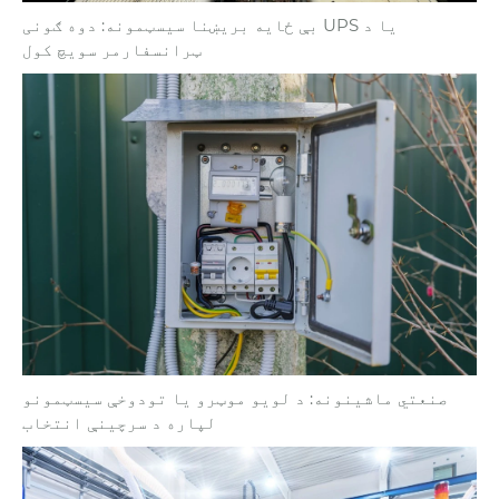
بې ځایه بریښنا سیسټمونه: دوه ګونی UPS یا د
ټرانسفارمر سویچ کول
صنعتي ماشینونه: د لویو موټرو یا تودوخې سیسټمونو
لپاره د سرچینې انتخاب