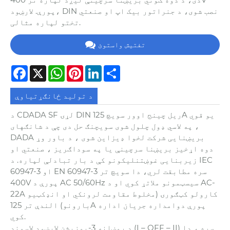
پورې. لارښود، DIN نصب شوی، د جنراتور بیک اپ او صنعتي
تختو لپاره مثالی.
تفتیش واستوئ
Facebook
X
WhatsApp
Pinterest
LinkedIn
Share
د تولید ځانګړتیاوې
د CDADA SF لړۍ DIN ریل چینج اوور سویچ 125A یو قوي
، په لاسي ډول چلول شوی سویچنګ حل دی چې د شانګهای
DADA بریښنایی شرکت لخوا ډیزاین شوی ، د باور وړ
دوه اړخیز بریښنا سرچینې یا په سوداګریز ، صنعتي او
زیربنایی غوښتنلیکونو کې د بار تبادلې لپاره. د IEC
60947-3 او EN 60947-3 سره مطابقت لري، دا سویچ تر
400V پورې د AC 50/60Hz سیسټمونو ملاتړ کوي او د AC-
22A کارولو کټګورۍ (مخلوط مقاومت لرونکي او انډکټیو
بارونو) الندې تر 125A پورې دوامداره جریان اداره
کوي.
د روښانه 3-پوزیشن لارښود لاسوند (I – OFF – II) سره ، دا