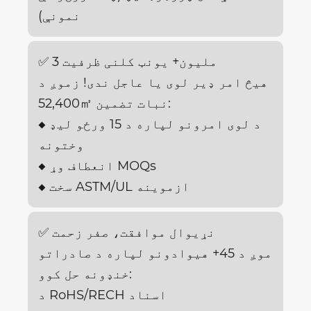
نمونې)
✅ 3 ملیون+ یونټ کلنی ظرفیت
هیڅ امر ډیر لوی یا عاجل ندی! زموږ د
52,400㎡ نبات تضمین:
◆ د لوی امرونو لپاره د 15 ورځو لیډ
وختونه
◆ انعطاف وړ MOQs
◆ سخت ASTM/UL ازموینه
✅ نړیوال موافقت، صفر زحمت
موږ د 45+ هیوادونو لپاره د صادراتو
خنډونه حل کوو:
د RoHS/RECH اسناد