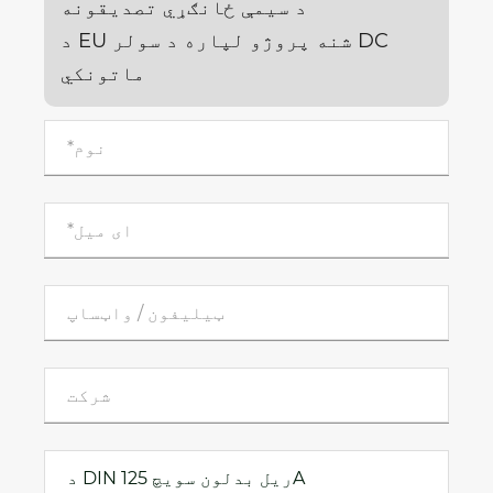
د سیمې ځانګړي تصدیقونه
د EU شنه پروژو لپاره د سولر DC
ماتونکي