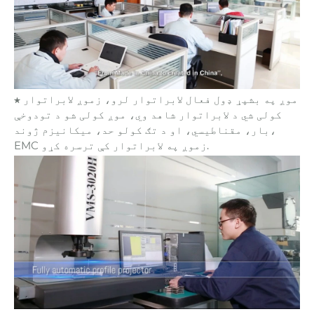
★ موږ په بشپړ ډول فعال لابراتوار لرو، زموږ لابراتوار
کولی شي د لابراتوار شاهد وي، موږ کولی شو د تودوخې
بار، مقناطیسي، او د تګ کولو حد، میکانیزم ژوند،
EMC زموږ په لابراتوار کې ترسره کړو.