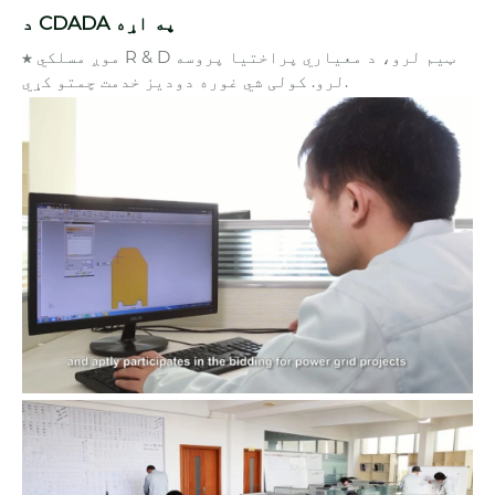
د CDADA په اړه
★ موږ مسلکي R & D ټیم لرو، د معیاري پراختیا پروسه
لرو. کولی شي غوره دودیز خدمت چمتو کړي.