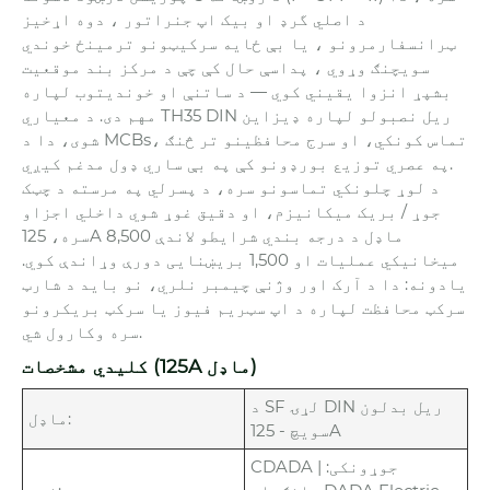
د اصلي گرډ او بیک اپ جنراتور ، دوه اړخیز
ټرانسفارمرونو ، یا بې ځایه سرکیټونو ترمینځ خوندي
سویچنګ وړوي ، پداسې حال کې چې د مرکز بند موقعیت
بشپړ انزوا یقیني کوي — د ساتنې او خوندیتوب لپاره
مهم دی. د معیاري TH35 DIN ریل نصبولو لپاره ډیزاین
شوی، دا د MCBs، تماس کونکي، او سرج محافظینو تر څنګ
په عصري توزیع بورډونو کې په بې ساري ډول مدغم کیږي.
د لوړ چلونکي تماسونو سره، د پسرلي په مرسته د چټک
جوړ / بریک میکانیزم، او دقیق غوړ شوي داخلي اجزاو
سره، 125A ماډل د درجه بندي شرایطو لاندې 8,500
میخانیکي عملیات او 1,500 بریښنایی دورې وړاندې کوي.
یادونه: دا د آرک اور وژنې چیمبر نلري، نو باید د شارټ
سرکټ محافظت لپاره د اپ سټریم فیوز یا سرکټ بریکرونو
سره وکارول شي.
کلیدي مشخصات (125A ماډل)
د SF لړۍ DIN ریل بدلون
ماډل:
سویچ - 125A
CDADA | جوړونکی: