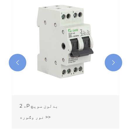


د 2P بدلون سویچ
نور وګوره >>