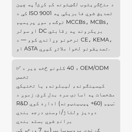
د منځګړیتوب لګښتونه کم کړئ! په چین
کې د ISO 9001 تصدیق شوي فابریکې په
توګه، موږ پریمیم MCCBs، MCBs،
او سولر DC بریکرونه په رقابتي
نرخونو وړاندې کوو — د CE، KEMA،
او ASTA تصدیقونو لخوا ملاتړ کیږي.
✅ د 40 کلونو څخه ډیر د OEM/ODM
تخصص
کیسینګونه، لیبلونه، یا تخنیکي
مشخصات په اسانۍ سره بدل کړئ. زموږ د
R&D ټیم (60+ پیټینټونه) اداره کوي:
دودیز ولتاژ/اوسنۍ درجه بندي
برانډ شوي بسته بندي
ګړندی پروټوټایپ (په 7 ورځو کې