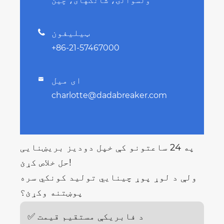
ولسوالۍ، شانګهای، چین
ټیلیفون

+86-21-57467000
ای میل

charlotte@dadabreaker.com
په 24 ساعتونو کې خپل دودیز بریښنایی
حل خلاص کړئ!
ولې د لوړ پوړ چینایي تولید کونکي سره
پوښتنه وکړئ؟
✅ د فابریکې مستقیم قیمت