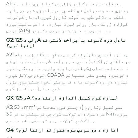
A1: نه. دا سویچ د آرک اور وژنې وړتیا نلري. دا باید
یوازې هغه وخت چلول شي کله چې غیر انرژی شوی وي یا په
کلکه د جلا کونکي په توګه کارول کیږي (د بار کولو نه
کول). د ژوندی بار وړلو لیږد لپاره، د اتوماتیک لیږد
سویچ (ATS) یا د موټرو فیوز شوی سویچ وکاروئ.
Q2: ولې د 125A ماډل دوه لاسونه یا پراخه لاستی ته
اړتیا لري؟
A2: په لوړ اوسني ماډلونو کې د پسرلي میکانیزم د پام
وړ داخلي ځواک تولیدوي. د یو واحد لاس عملیات کیدای شي
د نامناسب تماس ښکیلتیا پایله ولري، د ارینګ یا ډیر
تودوخې لامل کیږي. CDADA د خوندي، بشپړ سفر عملیاتو
لپاره دواړه لاسونه یا د فابریکې لخوا چمتو شوي غزول
شوي هینډل وړاندیز کوي.
Q3: د 125A لپاره کوم کیبل اندازه اړینه ده؟
A3: د 50mm² مسو کیبل وکاروئ (د چمتو شوي مشخصاتو
سره سم). ډاډ ترلاسه کړئ چې ترمینلونه تر 3.5 N·m پورې
ټینګ شوي ترڅو د ډیر تودوخې مخه ونیسي.
Q4: ایا زه د دې سویچ سره فیوز ته اړتیا لرم؟