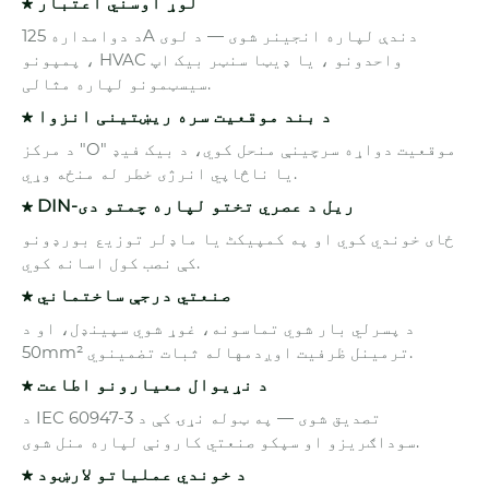
★ لوړ اوسني اعتبار
د دوامداره 125A دندې لپاره انجینر شوی — د لوی
پمپونو ، HVAC واحدونو ، یا ډیټا سنټر بیک اپ
سیسټمونو لپاره مثالی.
★ د بند موقعیت سره ریښتینی انزوا
د مرکز "O" موقعیت دواړه سرچینې منحل کوي، د بیک فیډ
یا ناڅاپي انرژی خطر له منځه وړي.
★ DIN-ریل د عصري تختو لپاره چمتو دی
ځای خوندي کوي او په کمپیکٹ یا ماډلر توزیع بورډونو
کې نصب کول اسانه کوي.
★ صنعتي درجې ساختماني
د پسرلي بار شوي تماسونه، غوړ شوي سپینډل، او د
50mm² ترمینل ظرفیت اوږدمهاله ثبات تضمینوي.
★ د نړیوال معیارونو اطاعت
د IEC 60947-3 تصدیق شوی — په ټوله نړۍ کې د
سوداګریزو او سپکو صنعتي کارونې لپاره منل شوی.
★ د خوندي عملیاتو لارښود