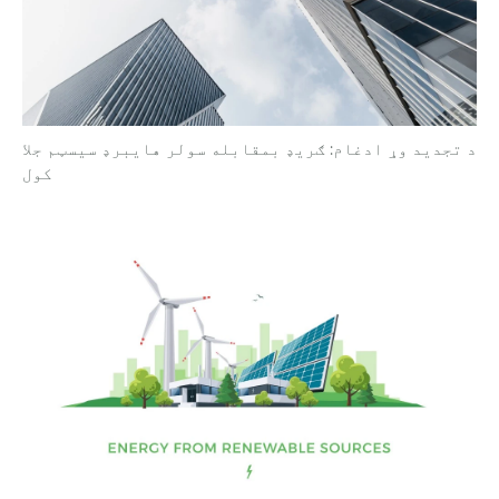
د تجدید وړ ادغام: ګریډ بمقابله سولر هایبرډ سیسټم جلا
کول