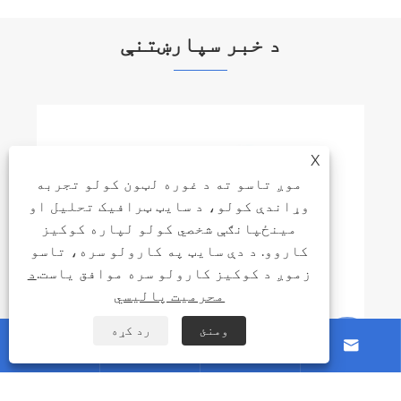
د خبر سپارښتنې
ستراتیژیک سرچینه: ولې نړیوال
X
تصدیقونه (KEMA, ASTA) ستاسو د
موږ تاسو ته د غوره لټون کولو تجربه
راتلونکي زیربنا پروژې لپاره مهم دي
وړاندې کولو، د سایټ ټرافيک تحلیل او
نور وګوره >>
مینځپانګې شخصي کولو لپاره کوکیز
کاروو. د دې سایټ په کارولو سره، تاسو
زموږ د کوکیز کارولو سره موافق یاست.
د
محرمیت پالیسي
ومنئ
رد کړه





