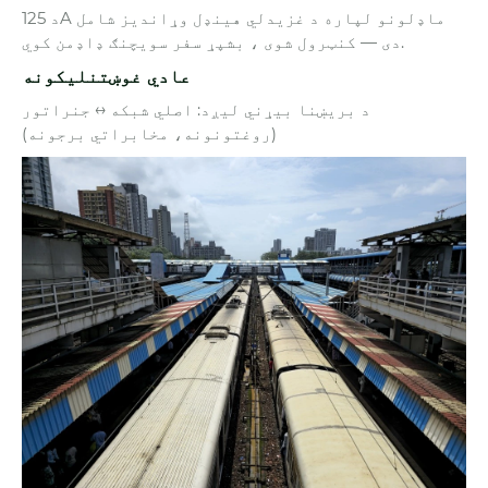
د 125A ماډلونو لپاره د غزیدلي هینډل وړاندیز شامل
دی — کنټرول شوی ، بشپړ سفر سویچنګ ډاډمن کوي.
عادي غوښتنلیکونه
د بریښنا بیړني لیږد: اصلي شبکه ↔ جنراتور
(روغتونونه، مخابراتي برجونه)