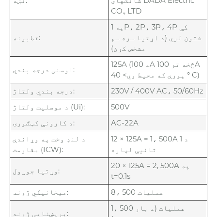
شانګهای DADA Electric
نښه:
CO., LTD
په 1P، 2P، 3P، 4P کې
شتون لري (د اړتیا سره سم
قطبونه:
مشخص کړئ)
125A (د 100A څخه تر 100A
اوسنی درجه بندي:
پورې که محیط وي> 40 ° C)
230V / 400V AC، 50/60Hz
درجه بندي ولتاژ:
500V
د موصلیت ولتاژ (Ui):
AC-22A
د کارونې کټګورۍ:
12 × 125A = 1، 500A د 1
د لنډ وخت په وړاندې
ثانیې لپاره
مقاومت (ICW):
20 × 125A = 2, 500A په
وړتیا جوړول:
t=0.1s
8، 500 عملیات
میخانیکي ژوند:
1، 500 عملیات (د بار
بریښنایی ژوند: