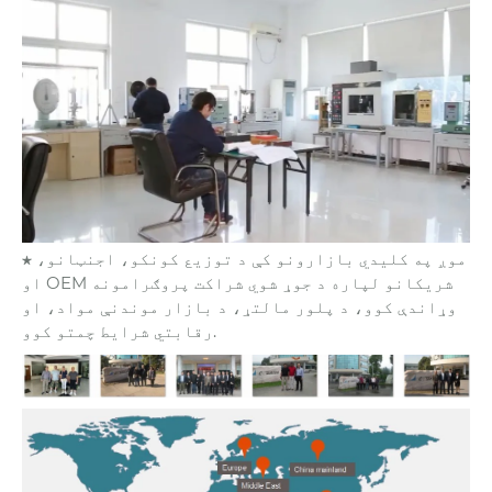
★ موږ په کلیدي بازارونو کې د توزیع کونکو، اجنټانو،
او OEM شریکانو لپاره د جوړ شوي شراکت پروګرامونه
وړاندې کوو، د پلور مالتړ، د بازار موندنې مواد، او
رقابتي شرایط چمتو کوو.