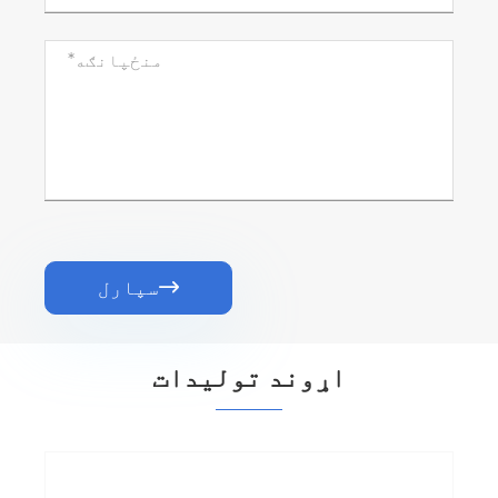
سپارل

اړوند توليدات