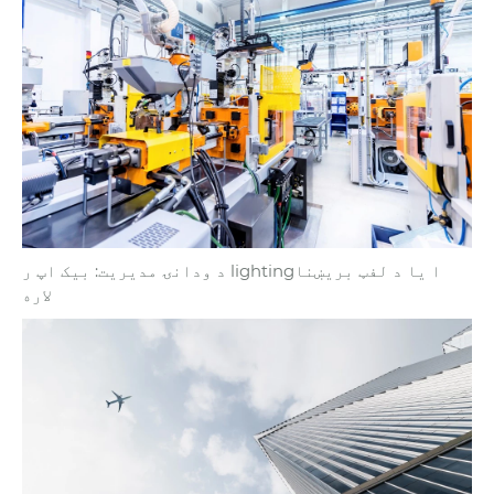
د ودانۍ مدیریت: بیک اپ ر lightingا یا د لفټ بریښنا
لاره