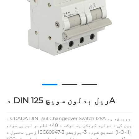
د DIN ریل بدلون سویچ 125A
د CDADA DIN Rail Changeover Switch 125A وپیرئ، په
چین کې د تولید کونکي په توګه د 40+ کلونو تجربې سره،
زموږ محصول د IEC60947-3 تصدیق شوی، 3-پوزیشن (I-O-II)
دی، د دوه ګوني بریښنا سرچینې لیږد لپاره تر 400V