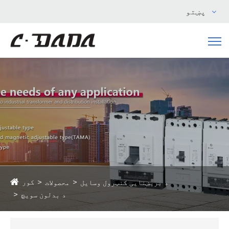
پښتو
کور
د بریښنایی کنټرول وسایل
محصولات
د بدلون سویچ