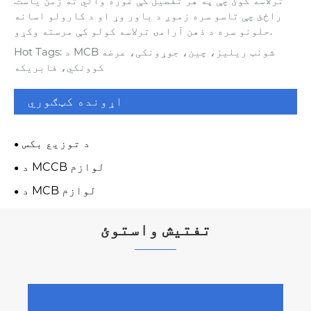
ترلاسه کوئ چې په هر تفصیل کې غوره والي ته ژمن یاست.
راځئ چې تاسو سره زموږ د باور وړ او د کارولو اسانه
حلونو سره د ذهن آرامۍ ترلاسه کولو کې مرسته وکړو.
Hot Tags: د MCB شونټ ریلیز، چین، جوړونکی، عرضه
کوونکي، فابریکه
اړونده کټګوري
د توزیع بکس
د MCCB لوازم
د MCB لوازم
تفتیش واستوئ