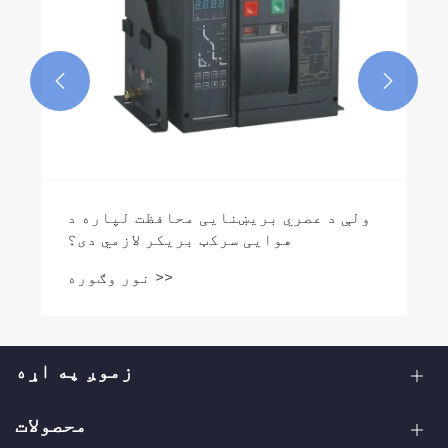


زموږ په اړه
محصولات