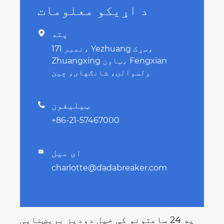
د اړیکو معلومات
پته

نمبر 171، Yezhuang سړک،
Zhuangxing ټاون، Fengxian
ولسوالۍ، شانګهای، چین
ټیلیفون

+86-21-57467000
ای میل

charlotte@dadabreaker.com
په 24 ساعتونو کې خپل دودیز بریښنایی