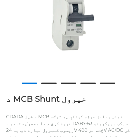
د MCB Shunt خپرول
CDADA د خپل MCB شونټ ریلیز عرضه کونکي په توګه
غوره کړئ ، دا محصول ستاسو د DAB7-63 سرکټ بریکرونو
ریموټ کنټرول لپاره دی. په 24V څخه تر 400V AC/DC کې
شتون لري، دا په پراخه ولتاژ کې د باور وړ عملیات