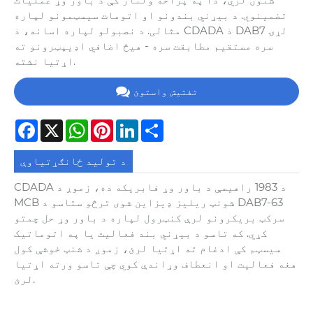
تضمینوي. د بیړني بندونو او اتومات سیسټمونو لپاره
مثالی. د نصبولو لپاره اسانه، د CDADA د DAB7 لړۍ
سره مستقیم مطابقت سره - هیڅ اضافي اډیپټرونو ته
اړتیا نشته.
تفتیش واستوئ
Facebook
X
WhatsApp
Pinterest
LinkedIn
Share
د تولید ځانګړتیاوې
CDADA د 1983 راهیسې د باور وړ فابریکه ده، زموږ د
MCB شونټ ریلیز ډیزاین شوی ترڅو ستاسو د DAB7-63
سرکټ بریکرونو لرې کنټرول لپاره د باور وړ حل چمتو
کړي. که تاسو د بیړني بند فعالیت یا په اتوماتیک
سیسټم کې ادغام ته اړتیا لرئ، زموږ د شنټ خوشې کول
هغه فعالیت او انعطاف وړاندې کوي چې تاسو ورته اړتیا
لرئ.