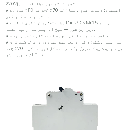
220V) تجهیزاتو سره مطابقت لري.
★ اعتبار: د ټاکل شوي ولتاژ له 70٪ څخه تر 110٪ پورې د
اعتبار سره کار کوي.
★ مطابقت: په ځانګړې توګه د DAB7-63 MCBs لپاره
ډیزاین شوی — هیڅ اډاپټر ته اړتیا نشته.
★ د نصب کولو اسانتیا: چټک او مستقیم نصب پروسه.
★ زموږ سپارښتنه: د غوره فعالیت لپاره، ډاډ ترلاسه کړئ
چې د پلي شوي کنټرول ولتاژ د ټاکل شوي حد کې د 70٪ څخه
تر 110٪ پورې راځي.