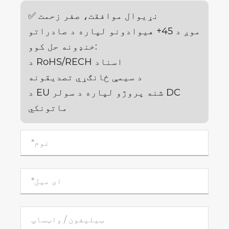
✅ نړیوال موافقت، صفر زحمت
موږ د 45+ هیوادونو لپاره د صادراتو
خنډونه حل کوو:
د RoHS/RECH اسناد
د سیمې ځانګړي تصدیقونه
د EU شنه پروژو لپاره د سولر DC
ماتونکي