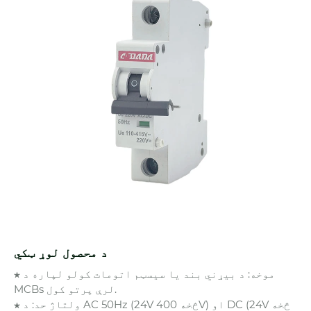
د محصول لوړ ټکي
★ موخه: د بیړني بند یا سیسټم اتومات کولو لپاره د
MCBs لرې پرتو کول.
★ ولتاژ حد: د AC 50Hz (24V څخه 400V) او DC (24V څخه