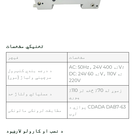
تخنیکي مشخصات
مشخصات
فیچر
AC: 50Hz، 24V ته 400V؛
د درجه بندي کنټرول
DC: 24V ته 60V، 110V ته
سرچینې ولټاژ (موږ)
220V
زموږ له 70٪ څخه تر 110٪
د عملیاتي ولتاژ حد
پورې
یوازې د CDADA DAB7-63
مطابقت لرونکی ماتونکی
لړۍ
د نصب او کارولو لارښود