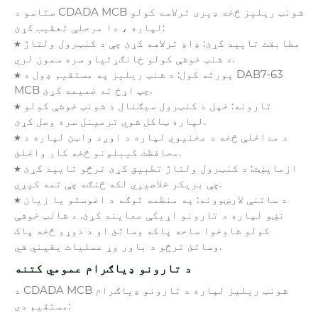
ستاسو د CDADA MCB شونټ ریلیز څخه ډیری ترلاسه کولو
لپاره ، دا مرحلې تعقیب کړئ:
★ مطابقت تایید کړئ: ډاډ ترلاسه کړئ چې د کنټرول ولتاژ
د شنټ خوشې کولو ځانګړتیاو سره سمون لري.
★ پورته کول: د شنټ ریلیز په مستقیم ډول د DAB7-63
MCB چپ اړخ ته ضمیمه کړئ.
★ تارونه: خپل د کنټرول سیګنال د شونټ خوشې کولو
لپاره ټاکل شوي ترمینل سره وصل کړئ.
★ د مداخلې څخه د مخنیوي لپاره د اوږد واټن لپاره د
محافظت کیبلونو څخه کار واخلئ.
★ ازمایښت: د کنټرول ولتاژ تطبیق کړئ ترڅو تایید کړئ
چې بریکر خلاصیږي لکه څنګه چې تمه کیږي.
★ د ساتنې لارښوونه: په منظمه توګه د اغوستو یا زیان
نښو لپاره د تارونو اړیکې معاینه کړئ. د شانټ خوشې
کولو شاوخوا ساحه پاکه وساتئ او د دوړو څخه پاک
وساتئ ترڅو د باور وړ عملیات یقیني شي.
د تارونو ډیاګرام عمومي کتنه
د CDADA MCB شونټ ریلیز لپاره د تارونو ډیاګرام
مستقیم دی: