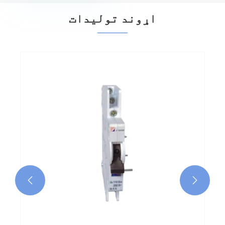
اړوند توليدات

