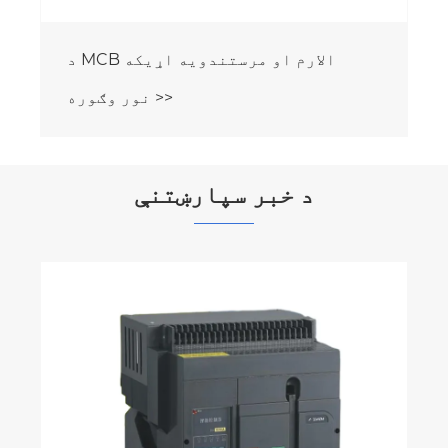
د MCB الارم او مرستندویه اړیکه
نور وګوره >>
د خبر سپارښتنې
څه شی د ثابت ډول مولډ شوي قضیې سرکټ
بریکر د عصري بریښنایی محافظت لپاره
د باور وړ انتخاب رامینځته کوي؟
نور وګوره >>