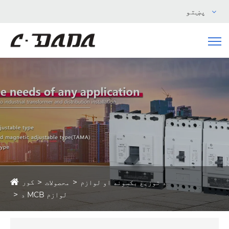
پښتو
کور
د توزیع بکسونه او لوازم
محصولات
د MCB لوازم