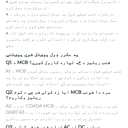
★ د کنټرول سیګنال: خپل بهرنی کنټرول وسیله چمتو شوي
ترمینل سره وصل کړئ.
★ بریکر: د شنټ خوشې کول په میخانیکي ډول د بریکر د
عمل میکانیزم سره یوځای کیږي، د پیل کیدو په وخت کې
سمدستي قطع کول ډاډمن کوي.
★ د نصبولو یادونه: تل د بریښنا کارولو دمخه خپل تار
دوه ځله چیک کړئ ترڅو د احتمالي خطرونو څخه مخنیوی
وشي.
په مکرر ډول پوښتل شوي پوښتنې
Q1: د MCB شنټ ریلیز د څه لپاره کارول کیږي؟
A1: د MCB شنټ خوشې کول د سرکټ بریکر ریموټ منحل کیدو
ته اجازه ورکوي ، کوم چې د بیړني تمځایونو یا په
اتوماتیک سیسټمونو کې ادغام لپاره مهم کیدی شي.
Q2: ایا زه کولی شم چې د کوم MCB سره دا شونټ
ریلیز وکاروم؟
A2: نه، د CDADA MCB شونټ ریلیز په ځانګړې توګه د
DAB7-63 لړۍ سره د کارولو لپاره ډیزاین شوی. دا به د
تعدیل پرته د نورو برانڈونو سره سمون ونلري.
Q3: ایا د شنټ خوشې کول د AC او DC دواړو