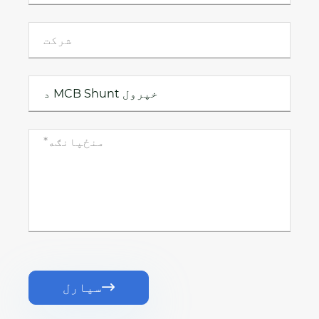
سپارل
