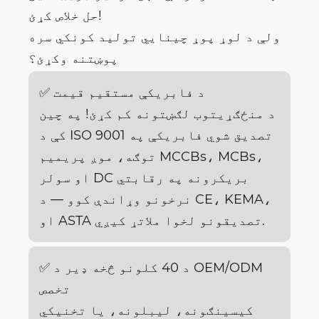
حل خلاص کړئ!
ولې د لوړ پوړ چینایي تولید کونکي سره
پوښتنه وکړئ؟
✅ د فابریکې مستقیم قیمت
د منځګړیتوب لګښتونه کم کړئ! په چین
کې د ISO 9001 تصدیق شوي فابریکې په
توګه، موږ پریمیم MCCBs، MCBs،
او سولر DC بریکرونه په رقابتي
نرخونو وړاندې کوو — د CE، KEMA،
او ASTA تصدیقونو لخوا ملاتړ کیږي.
✅ د 40 کلونو څخه ډیر د OEM/ODM
تخصص
کیسینګونه، لیبلونه، یا تخنیکي