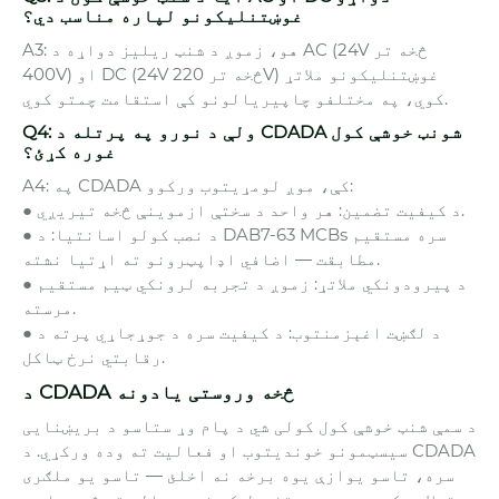
غوښتنلیکونو لپاره مناسب دي؟
A3: هو، زموږ د شنټ ریلیز دواړه د AC (24V څخه تر
400V) او DC (24V څخه تر 220V) غوښتنلیکونو ملاتړ
کوي، په مختلفو چاپیریالونو کې استقامت چمتو کوي.
Q4: ولې د نورو په پرتله د CDADA شونټ خوشې کول
غوره کړئ؟
A4: په CDADA کې، موږ لومړیتوب ورکوو:
● د کیفیت تضمین: هر واحد د سختې ازموینې څخه تیریږي.
● د نصب کولو اسانتیا: د DAB7-63 MCBs سره مستقیم
مطابقت — اضافي اډاپټرونو ته اړتیا نشته.
● د پیرودونکي ملاتړ: زموږ د تجربه لرونکي ټیم مستقیم
مرسته.
● د لګښت اغېزمنتوب: د کیفیت سره د جوړجاړي پرته د
رقابتي نرخ ټاکل.
د CDADA څخه وروستی یادونه
د سمې شنټ خوشې کول کولی شي د پام وړ ستاسو د بریښنایی
سیسټمونو خوندیتوب او فعالیت ته وده ورکړي. د CDADA
سره، تاسو یوازې یوه برخه نه اخلئ — تاسو یو ملګری