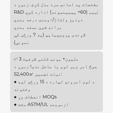
مشخصات په اسانۍ سره بدل کړئ. زموږ د
R&D ټیم (60+ پیټینټونه) اداره کوي:
دودیز ولتاژ/اوسنۍ درجه بندي
برانډ شوي بسته بندي
ګړندی پروټوټایپ (په 7 ورځو کې
نمونې)
✅ 3 ملیون+ یونټ کلنی ظرفیت
هیڅ امر ډیر لوی یا عاجل ندی! زموږ د
52,400㎡ نبات تضمین:
◆ د لوی امرونو لپاره د 15 ورځو لیډ
وختونه
◆ انعطاف وړ MOQs
◆ سخت ASTM/UL ازموینه